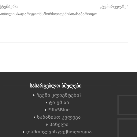
ქტემბერს
ტვ
პირველზე
„
“
ა
თბილისსა
და
რეგიონს
შორს
თითქმის
თანაბარი
იყო
სასარგებლო ბმულები
ჩვენი კლიენტები?
ტი-ემ-აი
Fifty5Blue
საბაზისო კვლევა
პანელი
დამთხვევის ტექნოლოგია